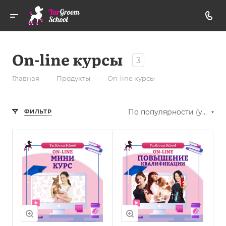
On-line курсы
3
—
—
Главная
Продукты
On-line курсы
По популярности (убывание)
ФИЛЬТР