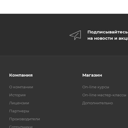
Подписывайтесь
на новости и ак
Компания
Магазин
О компании
On-line курсы
История
On-line мастер-классы
Лицензии
Дополнительно
Партнеры
Производители
Сотрудники