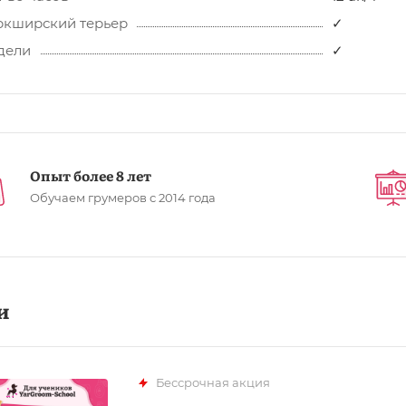
ркширский терьер
✓
дели
✓
Опыт более 8 лет
Обучаем грумеров с 2014 года
и
Бессрочная акция