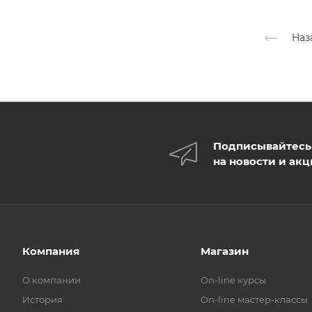
Наз
Подписывайтесь
на новости и ак
Компания
Магазин
О компании
On-line курсы
История
On-line мастер-классы