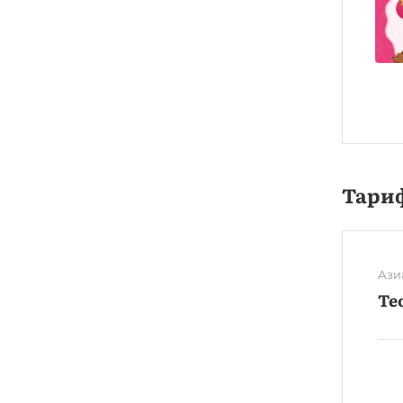
Тари
Ази
Те