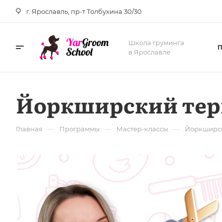
г. Ярославль, пр-т Толбухина 30/30
Школа груминга
в Ярославле
Йоркширский терь
—
—
—
Главная
Программы
Мастер-классы
Йоркширск