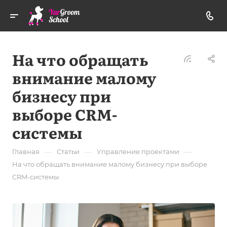
На что обращать
внимание малому
бизнесу при
выборе CRM-
системы
—
—
—
Главная
Статьи
Управление проектами
На что обращать внимание малому бизнесу при выборе
CRM-системы