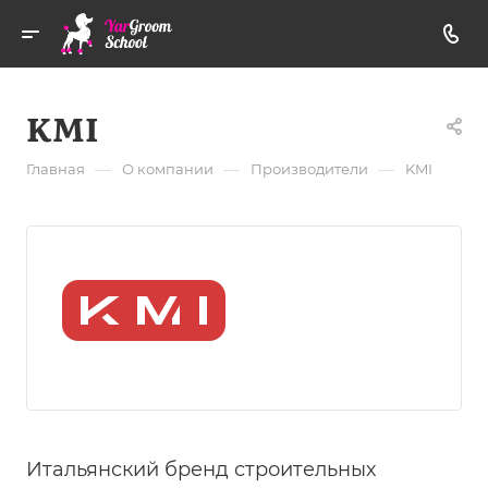
KMI
—
—
—
Главная
О компании
Производители
KMI
Итальянский бренд строительных